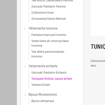
Tee shirts/ Debardeurs Femme
Sarouel/ Pantalon femme
Collections hiver
Grossesse/future Maman
Vêtements homme
Pantalon/Sarouel Homme
Veste laine et coton/polaire
TUNI
Homme
Tee shirts personnalisés
Homme
Découvrez 
ans.
Vetements enfants
Sarouel/ Pantalon Enfants
Tuniques-Robes-Jupes enfant
Vestes Enfant
Bijoux/Accessoires
Bijoux artisanaux