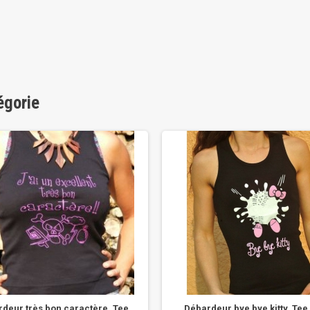
égorie
deur très bon caractère, Tee
Débardeur bye bye kitty, Tee