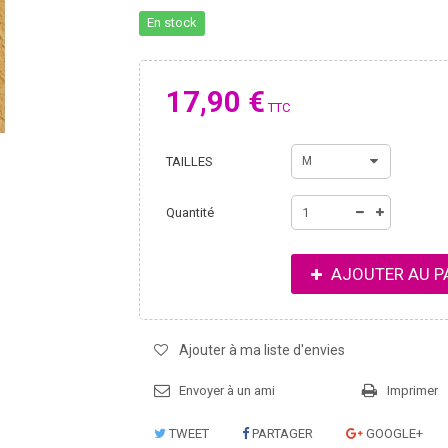
En stock
17,90 €
TTC
TAILLES
M
Quantité
AJOUTER AU P
Ajouter à ma liste d'envies
Envoyer à un ami
Imprimer
TWEET
PARTAGER
GOOGLE+