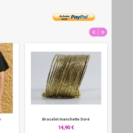
e
Bracelet manchette Doré
Bra
14,90 €