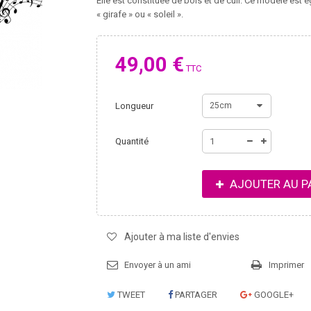
Elle est constituée de bois et de cuir. Ce modèle est
« girafe » ou « soleil ».
49,00 €
TTC
Longueur
25cm
Quantité
AJOUTER AU P
Ajouter à ma liste d'envies
Envoyer à un ami
Imprimer
TWEET
PARTAGER
GOOGLE+