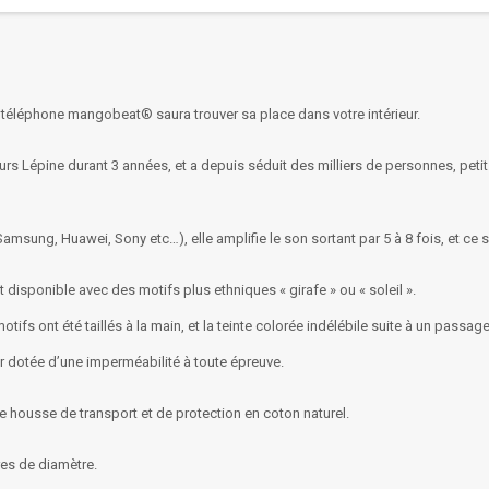
de téléphone mangobeat® saura trouver sa place dans votre intérieur.
rs Lépine durant 3 années, et a depuis séduit des milliers de personnes, peti
msung, Huawei, Sony etc…), elle amplifie le son sortant par 5 à 8 fois, et ce s
 disponible avec des motifs plus ethniques « girafe » ou « soleil ».
otifs ont été taillés à la main, et la teinte colorée indélébile suite à un passa
r dotée d’une imperméabilité à toute épreuve.
housse de transport et de protection en coton naturel.
res de diamètre.