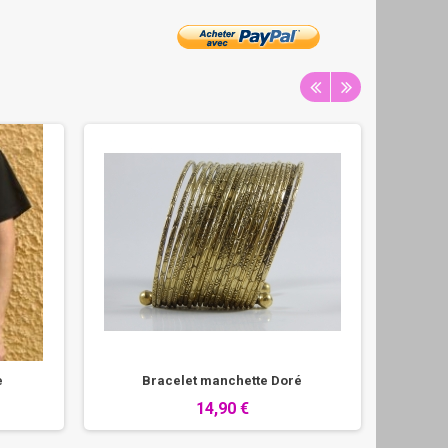
e
Bracelet manchette Doré
Bra
14,90 €