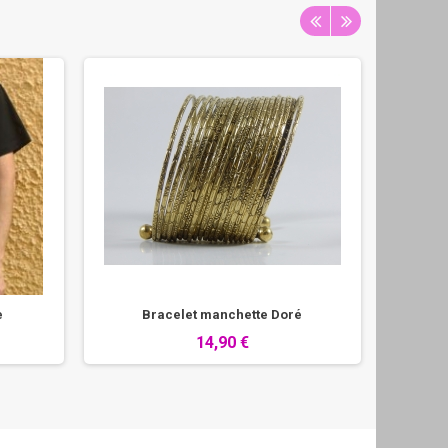
e
Bracelet manchette Doré
Bra
14,90 €